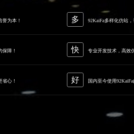
多
信誉为本！
92KaiFa多样化
快
的保障！
专业开发技术，高效
好
更省心！
国内至今使用92Kai