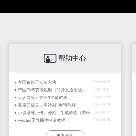
帮助中心
2018-06-15
帝国备份王安装方法
2018-03-07
帝国CMS安装说明（92开发通用版）
2014-05-29
人人网第三方API申请教程
2014-05-29
百度开放云，网站API申请教程
2013-10-12
小说系统上传、分割、生成教程（带声
2013-06-28
音）
weather天气插件申请教程
查看更多